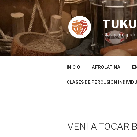
Ir
al
contenido
TUKU
Clases grupales
INICIO
AFROLATINA
E
CLASES DE PERCUSION INDIVID
VENI A TOCAR