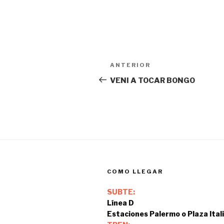
Navegación
Entrada
ANTERIOR
de
anterior:
VENI A TOCAR BONGO
entradas
COMO LLEGAR
SUBTE:
Línea D
Estaciones Palermo o Plaza Ital