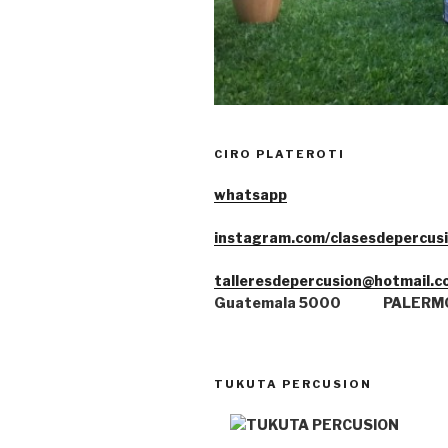
CIRO PLATEROTI
whatsa
pp
instagram.com/clasesdepercus
talleresdepercusion@hotmail.c
Guatemala 5000
PALERM
TUKUTA PERCUSION