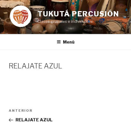
Ir
al
TUKUTÁ PERCUSIÓN
contenido
Clases grupales e individuales
Menú
RELAJATE AZUL
Navegación
Entrada
ANTERIOR
de
anterior:
RELAJATE AZUL
entradas