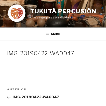
Ir
al
TUKUTÁ PERCUSIÓN
contenido
Clases grupales e individuales
Menú
IMG-20190422-WA0047
Navegación
Entrada
ANTERIOR
de
anterior:
IMG-20190422-WA0047
entradas