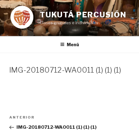
Ir
al
TUKUTÁ PERCUSIÓN
contenido
Clases grupales e individuales
Menú
IMG-20180712-WA0011 (1) (1) (1)
Navegación
Entrada
ANTERIOR
de
anterior:
IMG-20180712-WA0011 (1) (1) (1)
entradas