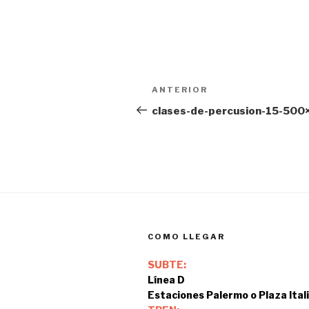
Navegación
Entrada
ANTERIOR
de
anterior:
clases-de-percusion-15-500
entradas
COMO LLEGAR
SUBTE:
Línea D
Estaciones Palermo o Plaza Ital