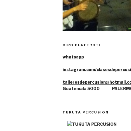
CIRO PLATEROTI
whatsa
pp
instagram.com/clasesdepercus
talleresdepercusion@hotmail.c
Guatemala 5000
PALERM
TUKUTA PERCUSION