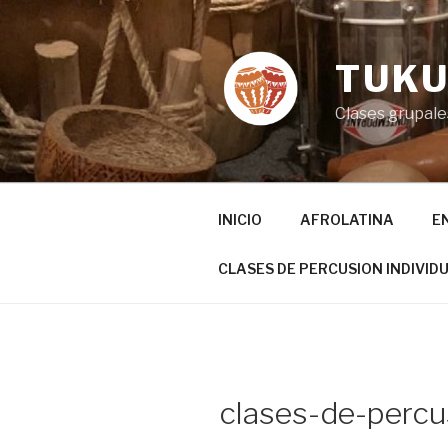
Ir
al
contenido
TUKU
Clases grupales
INICIO
AFROLATINA
E
CLASES DE PERCUSION INDIVID
clases-de-perc