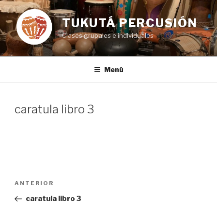
Ir
al
TUKUTÁ PERCUSIÓN
contenido
Clases grupales e individuales
Menú
caratula libro 3
Navegación
Entrada
ANTERIOR
de
anterior:
caratula libro 3
entradas