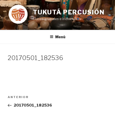
Ir
al
TUKUTÁ PERCUSIÓN
contenido
Clases grupales e individuales
Menú
20170501_182536
Navegación
Entrada
ANTERIOR
de
anterior:
20170501_182536
entradas