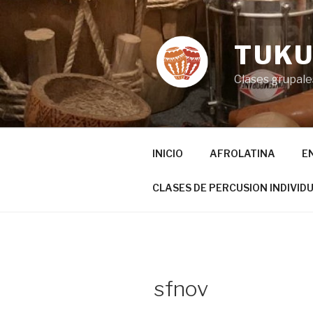
Ir
al
contenido
TUKU
Clases grupales
INICIO
AFROLATINA
E
CLASES DE PERCUSION INDIVID
sfnov