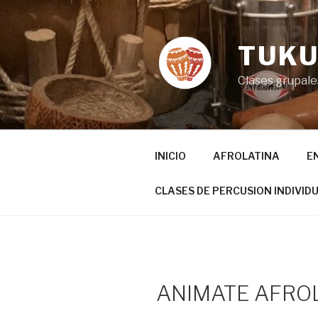
Ir
al
contenido
TUKU
Clases grupales
INICIO
AFROLATINA
E
CLASES DE PERCUSION INDIVID
ANIMATE AFRO