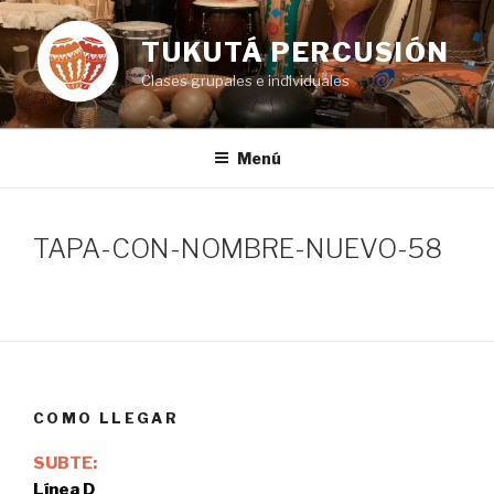
Ir
al
TUKUTÁ PERCUSIÓN
contenido
Clases grupales e individuales
Menú
TAPA-CON-NOMBRE-NUEVO-58
COMO LLEGAR
SUBTE:
Línea D