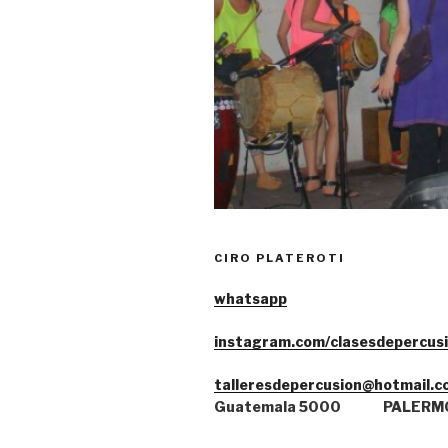
CIRO PLATEROTI
whatsa
pp
instagram.com/clasesdepercus
talleresdepercusion@hotmail.c
Guatemala 5000
PALERM