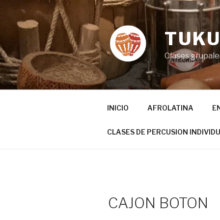
Ir
al
contenido
TUKU
Clases grupales
INICIO
AFROLATINA
E
CLASES DE PERCUSION INDIVID
CAJON BOTON