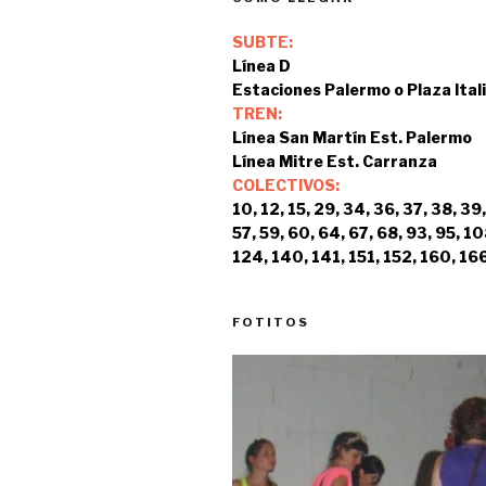
SUBTE:
Línea D
Estaciones Palermo o Plaza Ital
TREN:
Línea San Martín Est. Palermo
Línea Mitre Est. Carranza
COLECTIVOS:
10, 12, 15, 29, 34, 36, 37, 38, 39,
57, 59, 60, 64, 67, 68, 93, 95, 10
124, 140, 141, 151, 152, 160, 166
FOTITOS