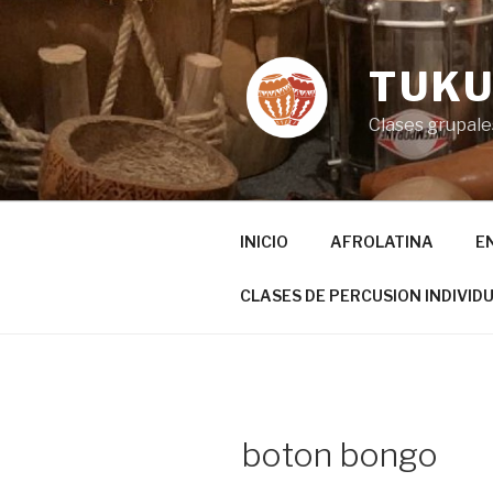
Ir
al
contenido
TUKU
Clases grupales
INICIO
AFROLATINA
E
CLASES DE PERCUSION INDIVID
boton bongo