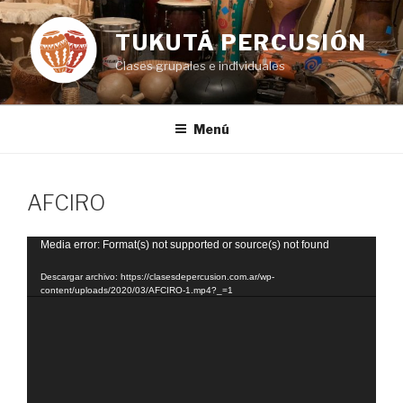
Ir
al
TUKUTÁ PERCUSIÓN
contenido
Clases grupales e individuales
Menú
AFCIRO
Reproductor
Media error: Format(s) not supported or source(s) not found
de
Descargar archivo: https://clasesdepercusion.com.ar/wp-
vídeo
content/uploads/2020/03/AFCIRO-1.mp4?_=1